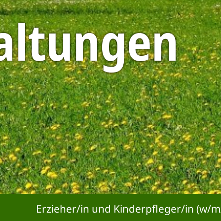
altungen
er/in und Kinderpfleger/in (w/m/d) gesucht *