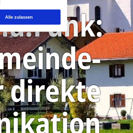
nd.Funk:
Alle zulassen
emeinde-
 direkte
ikation