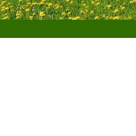
Erzi
unk: Die Gemeinde-App für direkte Kommunikati
d.Funk: Die Gemei
kte Kommunikation
ion