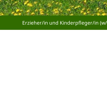
eher/in und Kinderpfleger/in (w/m/d) gesucht
on und Information
nde-App
 und