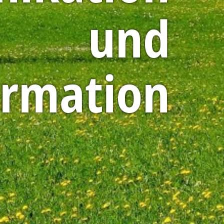
und
ormation