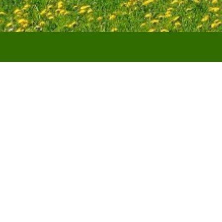
Startseite
StadtLand.F
StadtLan
für dire
Informat