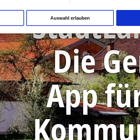
StadtLa
Auswahl erlauben
Die G
App für
Kommun