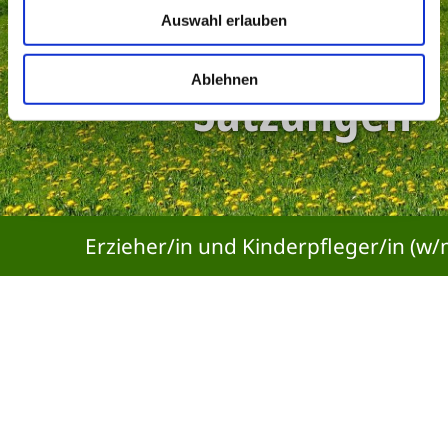
Auswahl erlauben
Ablehnen
Satzungen
Erzieher/in und Kinderpfleger/in (w/
Startseite
Satzungen
Satzungen
Datenschutz
Impressum
Barrierefreiheit
Service-Hotline: