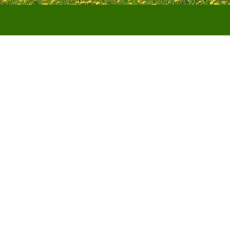
Kiga Oberfischbach
rfischbach
ressum
Barrierefreiheit
Service-Hotline:
+49 (0) 8041 / 799 28-0