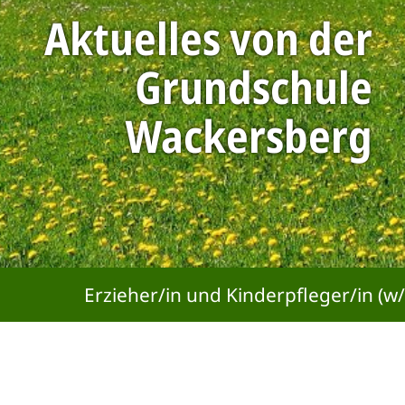
Aktuelles von der
Grundschule
Wackersberg
Erzieher/in und Kinderpfleger/in (w/
Startseite
Gemeinde
Gemeindeleben
Grundschule Wackersberg
Aktuelles von der Grundschule Wackersberg
Aktuelles von der
Grundschule Wackersberg